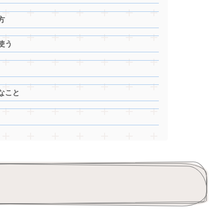
方
使う
なこと