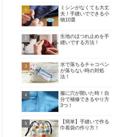
ミシンがなくても大丈
夫！手縫いでできる小
物10選
生地のほつれ止めを手
縫いでする方法！
水で落ちるチャコペン
が落ちない時の対処
法！
服に穴が開いた時！自
分で補修できるやり方
3つ！
【簡単】手縫いで作る
巾着袋の作り方！