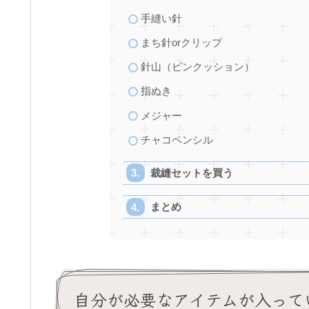
手縫い針
まち針orクリップ
針山（ピンクッション）
指ぬき
メジャー
チャコペンシル
裁縫セットを買う
まとめ
自分が必要なアイテムが入って