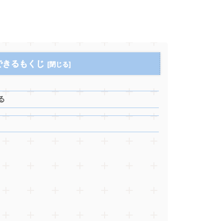
できるもくじ
る