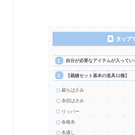
タップ
自分が必要なアイテムが入ってい
【裁縫セット基本の道具11種】
裁ちばさみ
糸切ばさみ
リッパー
各種糸
糸通し