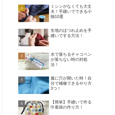
ミシンがなくても大丈
夫！手縫いでできる小
物10選
生地のほつれ止めを手
縫いでする方法！
水で落ちるチャコペン
が落ちない時の対処
法！
服に穴が開いた時！自
分で補修できるやり方
3つ！
【簡単】手縫いで作る
巾着袋の作り方！