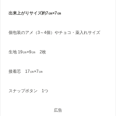
出来上がりサイズ
約
7㎝×7㎝
個包装のアメ（3～4個）やチョコ・薬入れサイズ
生地 19㎝×9㎝ 2枚
接着芯 17㎝×7㎝
スナップボタン 1つ
広告